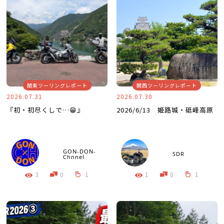
関東ツーリングレポート
関西ツーリングレポート
2026.07.31
2026.07.30
『初・初尽くしで…😁』
2026/6/13 姫路城・砥峰高原
GON-DON-
SDR
Chnnel
3
0
1
1
0
1