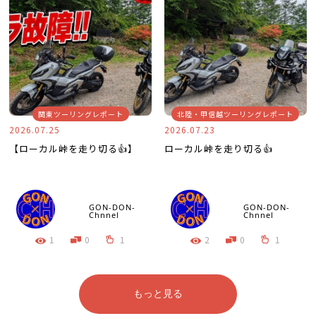
関東ツーリングレポート
北陸・甲信越ツーリングレポート
2026.07.25
2026.07.23
【ローカル峠を走り切る👍】
ローカル峠を走り切る👍
GON-DON-
GON-DON-
Chnnel
Chnnel
1
0
1
2
0
1
もっと見る