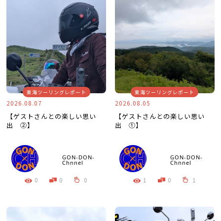
東海ツーリングレポート
東海ツーリングレポート
2026.08.07
2026.08.05
【ゲストさんとの楽しい思い
【ゲストさんとの楽しい思い
出 ②】
出 ①】
GON-DON-
GON-DON-
Chnnel
Chnnel
0
0
0
1
0
1