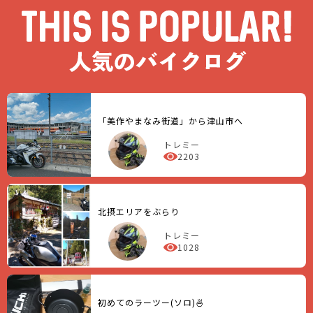
「美作やまなみ街道」から津山市へ
トレミー
2203
北摂エリアをぶらり
トレミー
1028
初めてのラーツー(ソロ)🍜