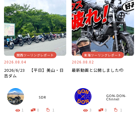
関西ツーリングレポート
東海ツーリングレポート
2026.08.04
2026.08.02
2026/6/23 【平日】美山・日
最新動画と公開しました🫡
吉ダム
GON-DON-
SDR
Chnnel
1
0
1
3
0
1