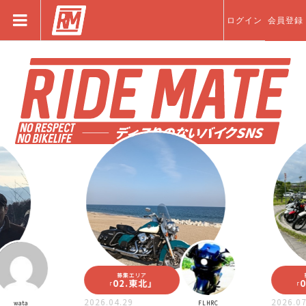
ログイン
会員登録
募集エリア
募集エリ
02.東北
」
06.関
「
「
2026.04.29
2026.07.13
ta
FLHRC