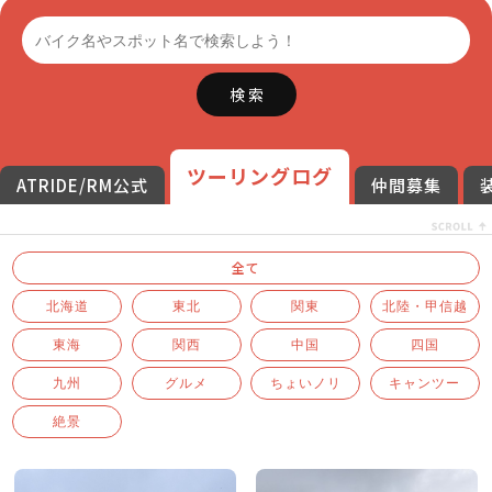
検 索
ツーリングログ
ATRIDE/RM公式
仲間募集
全て
北海道
東北
関東
北陸・甲信越
東海
関西
中国
四国
九州
グルメ
ちょいノリ
キャンツー
絶景