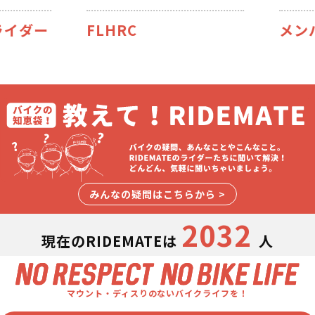
ダー
FLHRC
メンバー
みんなの疑問はこちらから >
2032
現在のRIDEMATEは
人
マウント・ディスりのないバイクライフを！