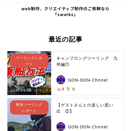
web制作、クリエイティブ制作のご依頼なら
「sworks」
最近の記事
ツーリングレポ
キャンプロングツーリング 九
ート
州編①
GON-DON-Chnnel
0
0
2026.08.08
東海ツーリング
【ゲストさんとの楽しい思い
レポート
出 ②】
GON-DON-Chnnel