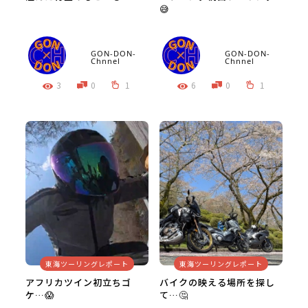
😅
GON-DON-
GON-DON-
Chnnel
Chnnel
3
0
1
6
0
1
東海ツーリングレポート
東海ツーリングレポート
アフリカツイン初立ちゴ
バイクの映える場所を探し
ケ…😱
て…🤔