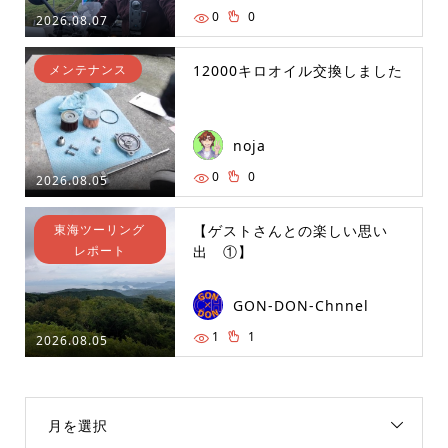
0
0
2026.08.07
メンテナンス
12000キロオイル交換しました
noja
0
0
2026.08.05
東海ツーリング
【ゲストさんとの楽しい思い
レポート
出 ①】
GON-DON-Chnnel
1
1
2026.08.05
月を選択