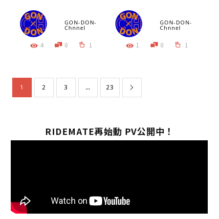
GON-DON-
GON-DON-
Chnnel
Chnnel
4
0
1
1
0
1
1
2
3
…
23

RIDEMATE再始動 PV公開中！