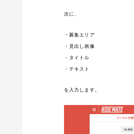
次に、
・募集エリア
・見出し画像
・タイトル
・テキスト
を入力します。