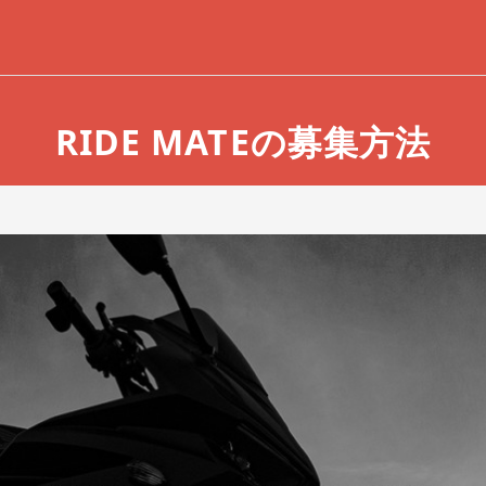
RIDE MATEの募集方法