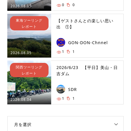
0
0
2026.08.05
東海ツーリング
【ゲストさんとの楽しい思い
レポート
出 ①】
GON-DON-Chnnel
1
1
2026.08.05
関西ツーリング
2026/6/23 【平日】美山・日
レポート
吉ダム
SDR
1
1
2026.08.04
月を選択