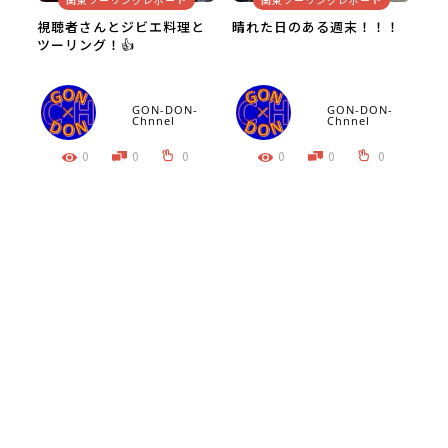
視聴者さんとジビエ料理と
晴れた日のある週末！！！
ツーリング！👍
GON-DON-
GON-DON-
Chnnel
Chnnel
0
0
0
0
0
0