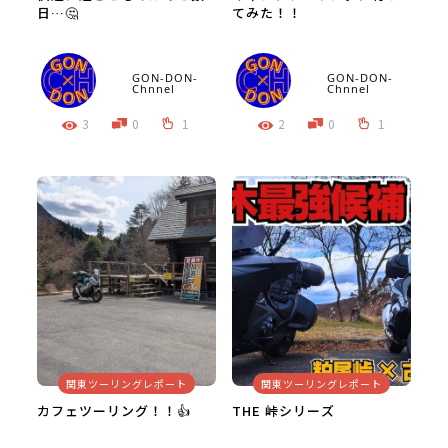
日…🤔
てみた！！
GON-DON-
GON-DON-
Chnnel
Chnnel
3
0
1
2
0
1
関東ツーリングレポート
関東ツーリングレポート
カフェツーリング！！👍
THE 峠シリーズ