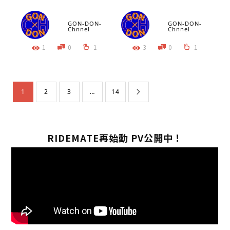
GON-DON-
GON-DON-
Chnnel
Chnnel
1
0
1
3
0
1
1
2
3
…
14

RIDEMATE再始動 PV公開中！