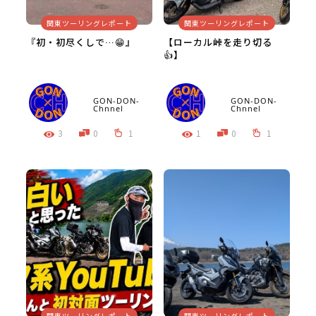
関東ツーリングレポート
関東ツーリングレポート
『初・初尽くしで…😁』
【ローカル峠を走り切る
👍】
GON-DON-
GON-DON-
Chnnel
Chnnel
3
0
1
1
0
1
関東ツーリングレポート
関東ツーリングレポート