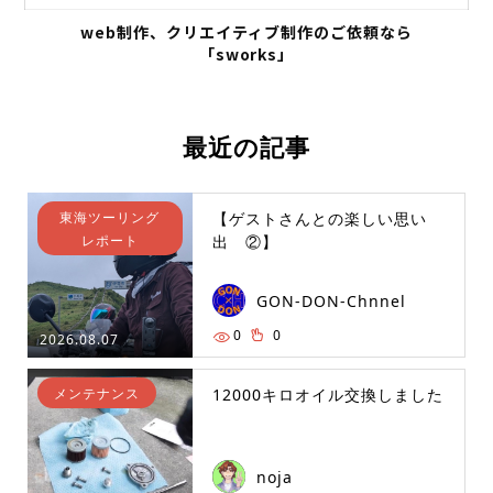
web制作、クリエイティブ制作のご依頼なら
「sworks」
最近の記事
東海ツーリング
【ゲストさんとの楽しい思い
レポート
出 ②】
GON-DON-Chnnel
0
0
2026.08.07
メンテナンス
12000キロオイル交換しました
noja