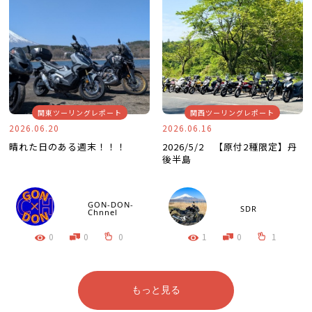
関東ツーリングレポート
関西ツーリングレポート
2026.06.20
2026.06.16
晴れた日のある週末！！！
2026/5/2 【原付2種限定】丹
後半島
GON-DON-
SDR
Chnnel
0
0
0
1
0
1
もっと見る