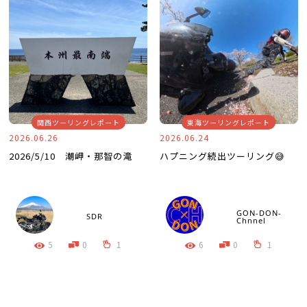
関西ツーリングレポート
東海ツーリングレポート
2026.06.26
2026.06.24
2026/5/10 潮岬・那智の滝
ハプニング続出ツーリング😅
GON-DON-
SDR
Chnnel
5
0
1
6
0
1