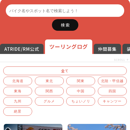
検 索
ツーリングログ
ATRIDE/RM公式
仲間募集
全て
北海道
東北
関東
北陸・甲信越
東海
関西
中国
四国
九州
グルメ
ちょいノリ
キャンツー
絶景