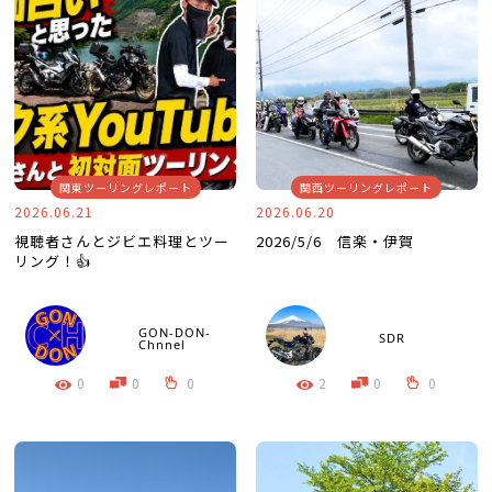
関東ツーリングレポート
関西ツーリングレポート
2026.06.21
2026.06.20
視聴者さんとジビエ料理とツー
2026/5/6 信楽・伊賀
リング！👍
GON-DON-
SDR
Chnnel
0
0
0
2
0
0