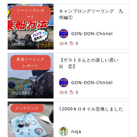
ツーリングレポ
キャンプロングツーリング 九
ート
州編①
GON-DON-Chnnel
0
0
3時間前
東海ツーリング
【ゲストさんとの楽しい思い
レポート
出 ②】
GON-DON-Chnnel
0
0
2026.08.07
メンテナンス
12000キロオイル交換しました
noja