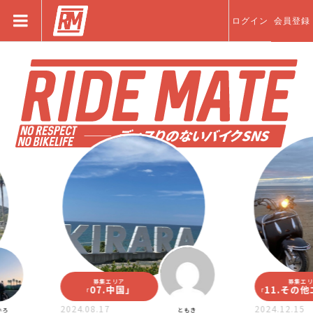
ログイン
会員登録
募集エリア
募集エリア
07.中国
」
11.その他エリ
「
「
2024.08.17
2024.12.15
ともき