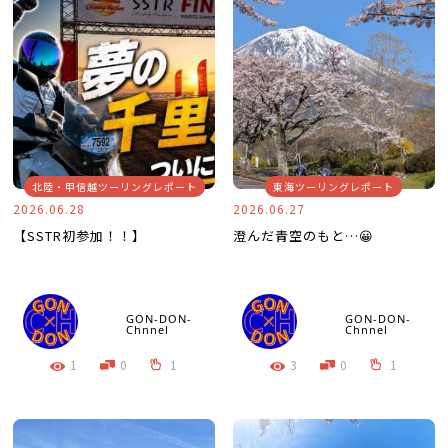
北陸・甲信越ツーリングレポート
東海ツーリングレポート
2026.06.28
2026.06.27
【SSTR初参加！！】
澄んだ青空のもと…😀
GON-DON-
GON-DON-
Chnnel
Chnnel
1
0
1
3
0
1