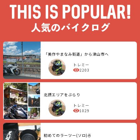
「美作やまなみ街道」から津山市へ
トレミー
2203
北摂エリアをぶらり
トレミー
1029
初めてのラーツー(ソロ)🍜