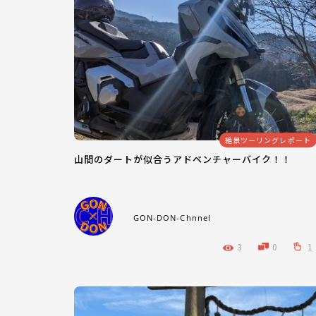
絶景ツーリングレポート
山間のダートが似合うアドベンチャーバイク！！
GON-DON-Chnnel
3
0
1