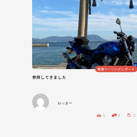
絶景ツーリングレポート
参拝してきました
わっきー
5
0
3