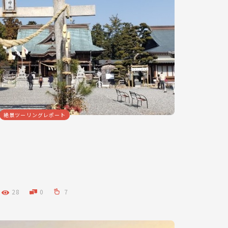
絶景ツーリングレポート
28
0
7