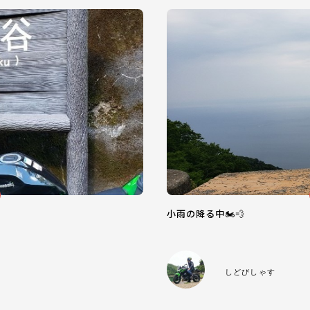
小雨の降る中🏍️💨
しどびしゃす