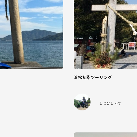
浜松初詣ツーリング
しどびしゃす