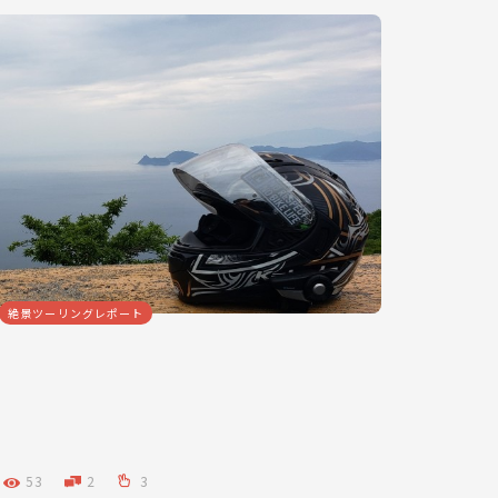
絶景ツーリングレポート
53
2
3