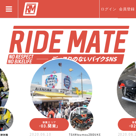
ログイン
会員登録
募集エリア
募集エリア
03.関東
」
02.東北
「
「
2020.06.10
2020.06.22
TEAMtoumou250DUKE