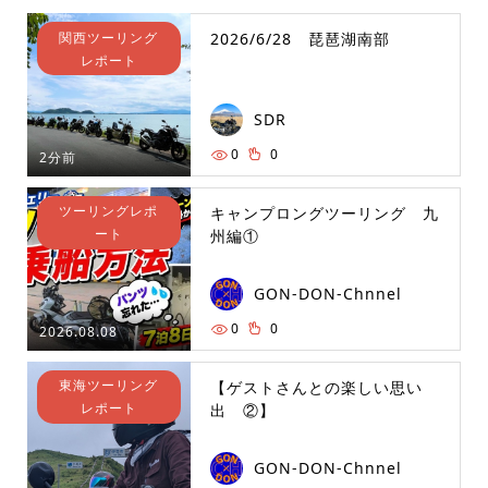
関西ツーリング
2026/6/28 琵琶湖南部
レポート
SDR
0
0
2分前
ツーリングレポ
キャンプロングツーリング 九
ート
州編①
GON-DON-Chnnel
0
0
2026.08.08
東海ツーリング
【ゲストさんとの楽しい思い
レポート
出 ②】
GON-DON-Chnnel