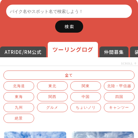
検 索
ツーリングログ
ATRIDE/RM公式
仲間募集
全て
北海道
東北
関東
北陸・甲信越
東海
関西
中国
四国
九州
グルメ
ちょいノリ
キャンツー
絶景