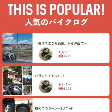
「美作やまなみ街道」から津山市へ
トレミー
2203
北摂エリアをぶらり
トレミー
1029
初めてのラーツー(ソロ)🍜