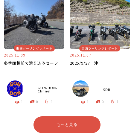
東海ツーリングレポート
東海ツーリングレポート
2025.11.09
2025.11.07
冬季閉鎖前で滑り込みセーフ
2025/9/27 津
GON-DON-
SDR
Chnnel
1
0
1
1
0
1
もっと見る