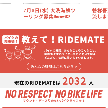
7月8日(水) 大洗海鮮ツ
磐梯吾妻
ーリング募集🏍️🍣🐟️
流します
みんなの疑問はこちらから >
2032
現在のRIDEMATEは
人
マウント・ディスりのないバイクライフを！