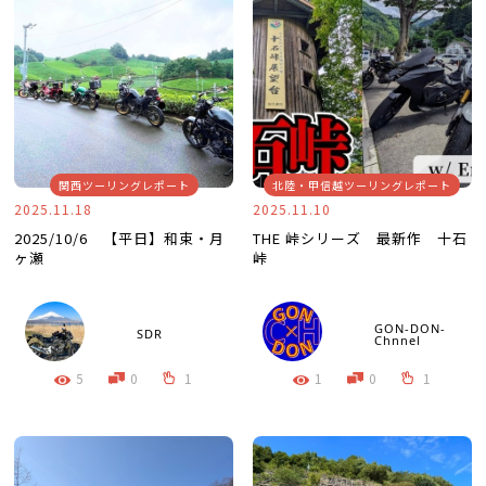
関西ツーリングレポート
北陸・甲信越ツーリングレポート
2025.11.18
2025.11.10
2025/10/6 【平日】和束・月
THE 峠シリーズ 最新作 十石
ヶ瀬
峠
GON-DON-
SDR
Chnnel
5
0
1
1
0
1