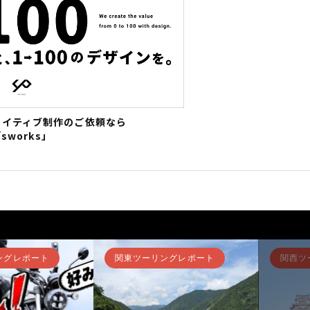
エイティブ制作のご依頼なら
sworks」
ングレポート
関東ツーリングレポート
関西ツ