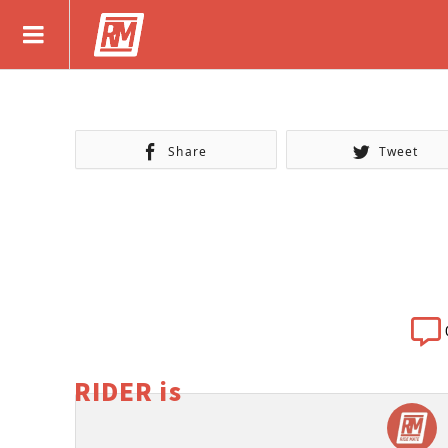
Share
Tweet
RIDER is