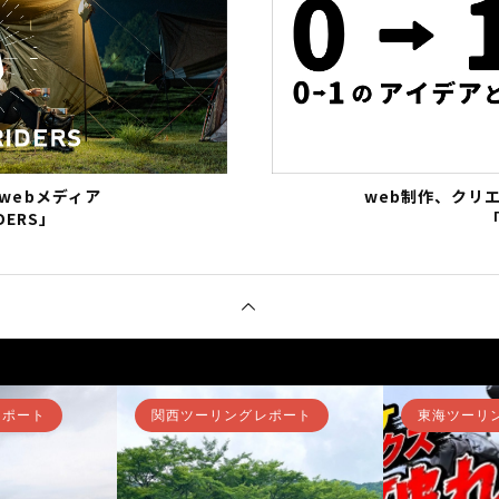
webメディア
web制作、クリ
DERS」
「
レポート
関西ツーリングレポート
東海ツーリ