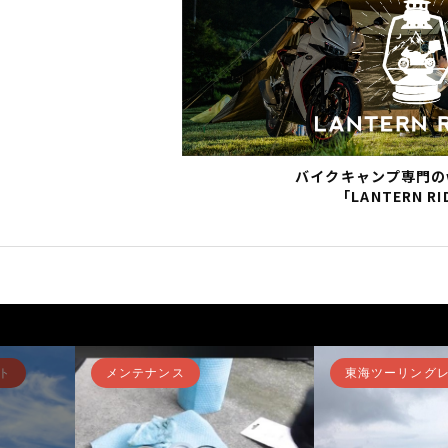
バイクキャンプ専門の
「LANTERN RI
ト
メンテナンス
東海ツーリング