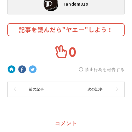
Tandem819
記事を読んだら"ヤエー"しよう！
0
禁止行為を報告する
コメント