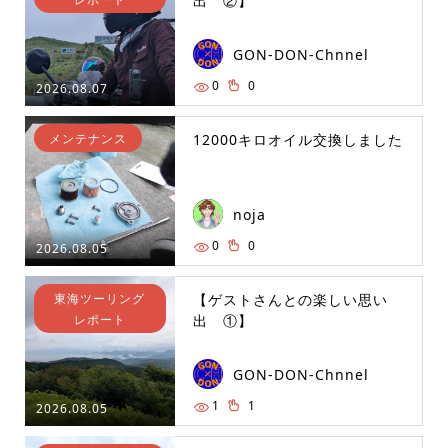
出 ②】
GON-DON-Chnnel
0
0
2026.08.07
メンテナンス
12000キロオイル交換しました
noja
0
0
2026.08.05
東海ツーリング
【ゲストさんとの楽しい思い
レポート
出 ①】
GON-DON-Chnnel
1
1
2026.08.05