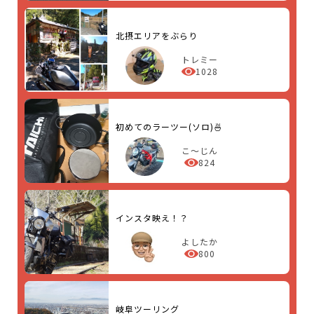
北摂エリアをぶらり
トレミー
1028
初めてのラーツー(ソロ)🍜
こ～じん
824
インスタ映え！？
よしたか
800
岐阜ツーリング