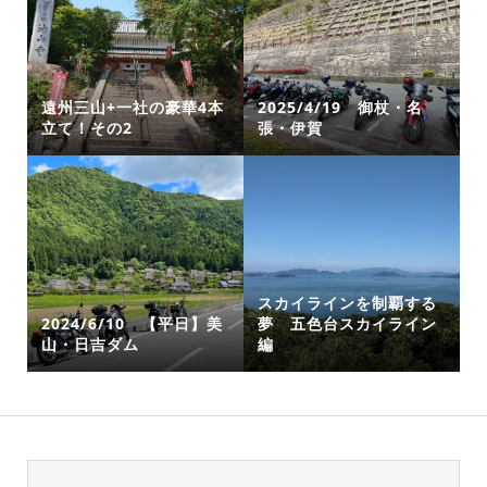
遠州三山+一社の豪華4本
2025/4/19 御杖・名
立て！その2
張・伊賀
スカイラインを制覇する
2024/6/10 【平日】美
夢 五色台スカイライン
山・日吉ダム
編