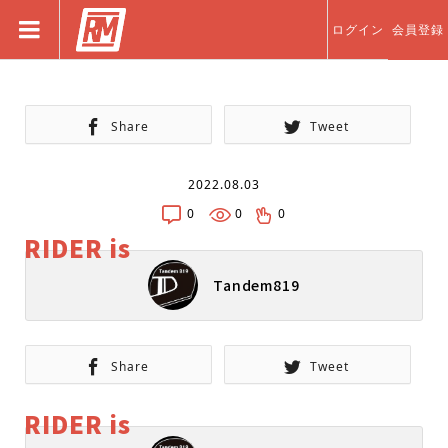
ログイン
会員登録
Share
Tweet
2022.08.03
0
0
0
RIDER is
Tandem819
Share
Tweet
RIDER is