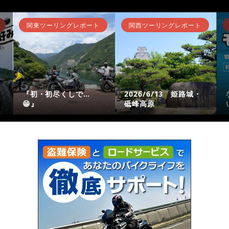
関東ツーリングレポート
関西ツーリングレポート
『初・初尽くしで…
2026/6/13 姫路城・
😁』
砥峰高原