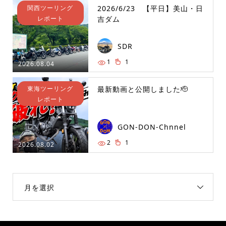
関西ツーリング
2026/6/23 【平日】美山・日
レポート
吉ダム
SDR
1
1
2026.08.04
東海ツーリング
最新動画と公開しました🫡
レポート
GON-DON-Chnnel
2
1
2026.08.02
月を選択