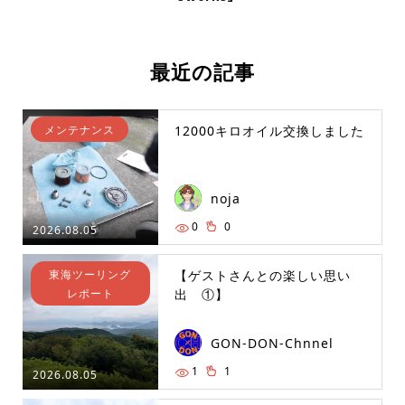
最近の記事
メンテナンス
12000キロオイル交換しました
noja
0
0
2026.08.05
東海ツーリング
【ゲストさんとの楽しい思い
レポート
出 ①】
GON-DON-Chnnel
1
1
2026.08.05