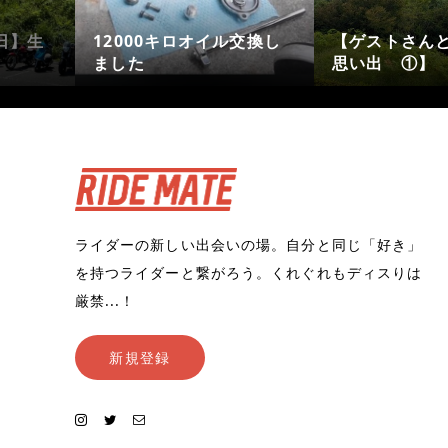
平日】生
12000キロオイル交換し
【ゲストさん
ました
思い出 ①】
ライダーの新しい出会いの場。自分と同じ「好き」
を持つライダーと繋がろう。くれぐれもディスりは
厳禁...！
新規登録