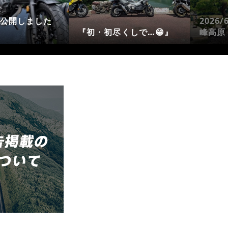
公開しました
2026
『初・初尽くしで…😁』
峰高原