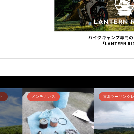
バイクキャンプ専門の
「LANTERN RI
ト
メンテナンス
東海ツーリング