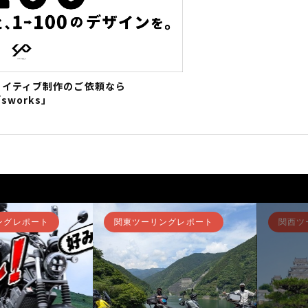
エイティブ制作のご依頼なら
sworks」
ングレポート
関東ツーリングレポート
関西ツ