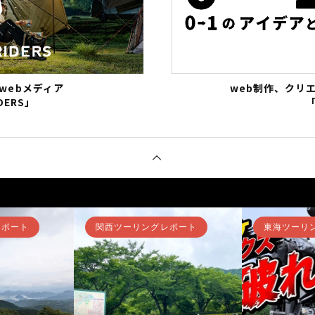
webメディア
web制作、クリ
DERS」
「
レポート
関西ツーリングレポート
東海ツーリ