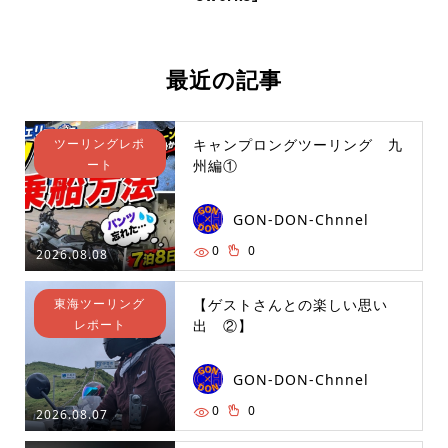
最近の記事
ツーリングレポ
キャンプロングツーリング 九
ート
州編①
GON-DON-Chnnel
0
0
2026.08.08
東海ツーリング
【ゲストさんとの楽しい思い
レポート
出 ②】
GON-DON-Chnnel
0
0
2026.08.07