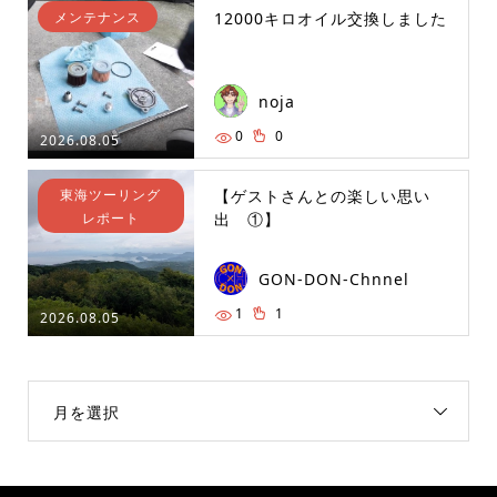
メンテナンス
12000キロオイル交換しました
noja
0
0
2026.08.05
東海ツーリング
【ゲストさんとの楽しい思い
レポート
出 ①】
GON-DON-Chnnel
1
1
2026.08.05
月を選択