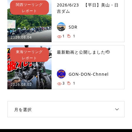
関西ツーリング
2026/6/23 【平日】美山・日
レポート
吉ダム
SDR
1
1
2026.08.04
東海ツーリング
最新動画と公開しました🫡
レポート
GON-DON-Chnnel
3
1
2026.08.02
月を選択