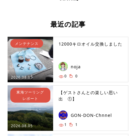
最近の記事
メンテナンス
12000キロオイル交換しました
noja
0
0
2026.08.05
東海ツーリング
【ゲストさんとの楽しい思い
レポート
出 ①】
GON-DON-Chnnel
1
1
2026.08.05