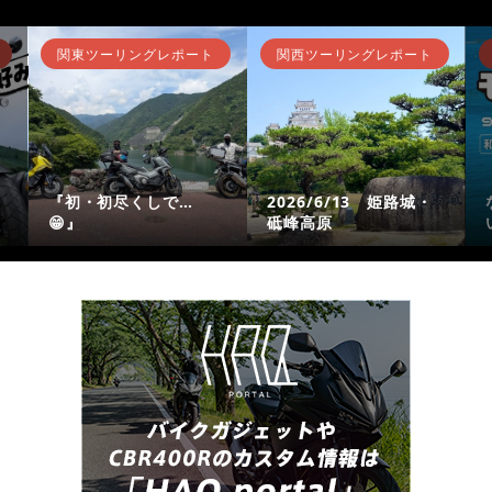
関東ツーリングレポート
関西ツーリングレポート
『初・初尽くしで…
2026/6/13 姫路城・
😁』
砥峰高原