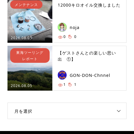
メンテナンス
12000キロオイル交換しました
noja
0
0
2026.08.05
東海ツーリング
【ゲストさんとの楽しい思い
レポート
出 ①】
GON-DON-Chnnel
1
1
2026.08.05
月を選択