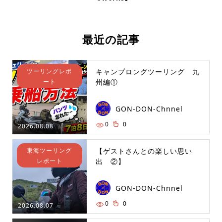
最近の記事
ツーリングレポ
キャンプロングツーリング 九
ート
州編①
GON-DON-Chnnel
0
0
2026.08.08
東海ツーリング
【ゲストさんとの楽しい思い
レポート
出 ②】
GON-DON-Chnnel
0
0
2026.08.07