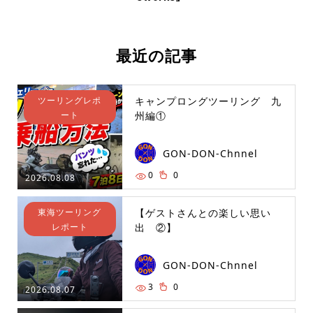
最近の記事
ツーリングレポ
キャンプロングツーリング 九
ート
州編①
GON-DON-Chnnel
0
0
2026.08.08
東海ツーリング
【ゲストさんとの楽しい思い
レポート
出 ②】
GON-DON-Chnnel
3
0
2026.08.07