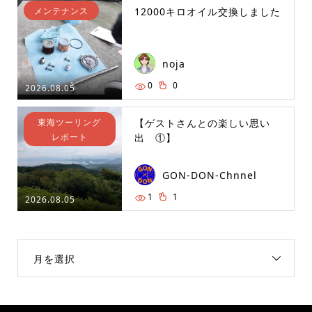
メンテナンス
12000キロオイル交換しました
noja
0
0
2026.08.05
東海ツーリング
【ゲストさんとの楽しい思い
レポート
出 ①】
GON-DON-Chnnel
1
1
2026.08.05
月を選択