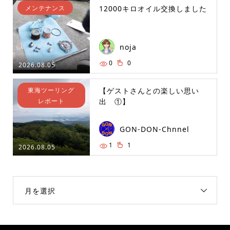
メンテナンス
12000キロオイル交換しました
noja
0
0
2026.08.05
東海ツーリング
【ゲストさんとの楽しい思い
レポート
出 ①】
GON-DON-Chnnel
1
1
2026.08.05
月を選択