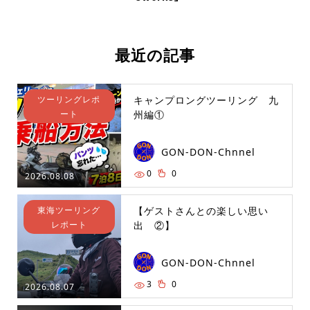
最近の記事
ツーリングレポ
キャンプロングツーリング 九
ート
州編①
GON-DON-Chnnel
0
0
2026.08.08
東海ツーリング
【ゲストさんとの楽しい思い
レポート
出 ②】
GON-DON-Chnnel
3
0
2026.08.07