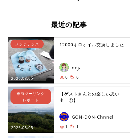
最近の記事
メンテナンス
12000キロオイル交換しました
noja
0
0
2026.08.05
東海ツーリング
【ゲストさんとの楽しい思い
レポート
出 ①】
GON-DON-Chnnel
1
1
2026.08.05