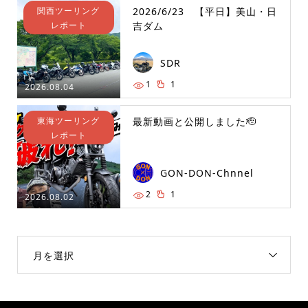
関西ツーリング
2026/6/23 【平日】美山・日
レポート
吉ダム
SDR
1
1
2026.08.04
東海ツーリング
最新動画と公開しました🫡
レポート
GON-DON-Chnnel
2
1
2026.08.02
月を選択