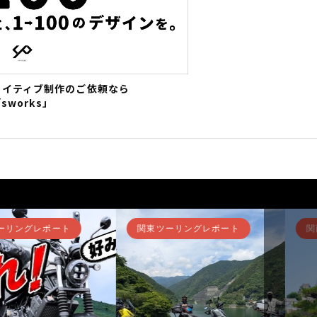
エイティブ制作のご依頼なら
sworks」
ングレポート
その他
関西ツ