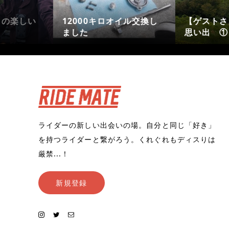
楽しい
2026/6/23 【平日】美
最新動画と公
山・日吉ダム
🫡
ライダーの新しい出会いの場。自分と同じ「好き」
を持つライダーと繋がろう。くれぐれもディスりは
厳禁...！
新規登録