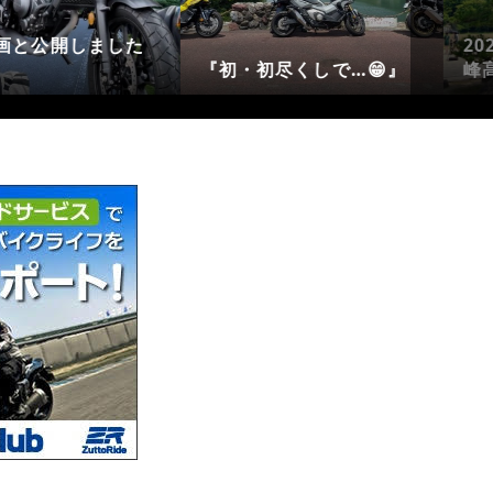
/13 姫路城・砥
なんでいつも日程が悪い
の…🥶
2026