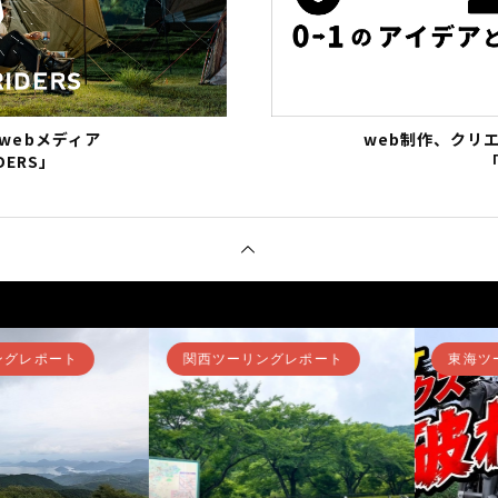
webメディア
web制作、クリ
DERS」
「
レポート
関東ツーリングレポート
関西ツーリ