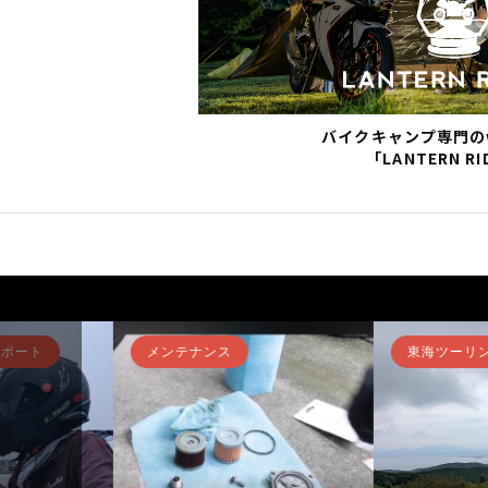
バイクキャンプ専門の
「LANTERN RI
ト
関西ツーリングレポート
東海ツーリング