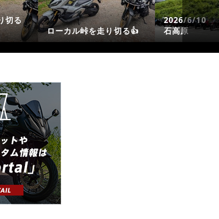
2026/6/10 【平日】生
120
を走り切る👍
石高原
ました