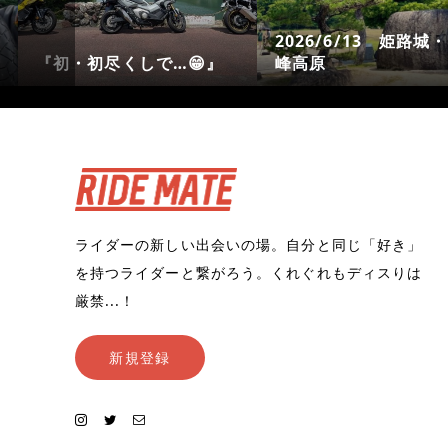
2026/6/13 姫路城・砥
なんでいつも
😁』
峰高原
の…🥶
ライダーの新しい出会いの場。自分と同じ「好き」
を持つライダーと繋がろう。くれぐれもディスりは
厳禁...！
新規登録