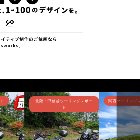
エイティブ制作のご依頼なら
sworks」
越ツーリングレポー
関西ツーリングレポート
メンテ
ト