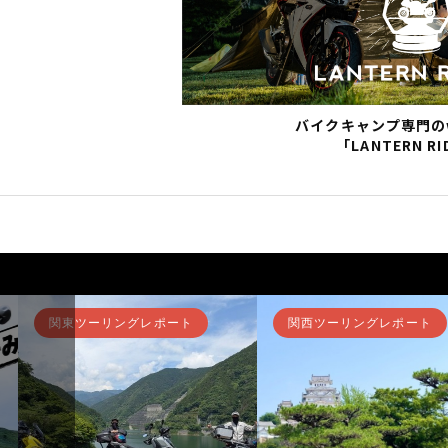
バイクキャンプ専門の
「LANTERN RI
ト
関西ツーリングレポート
その他