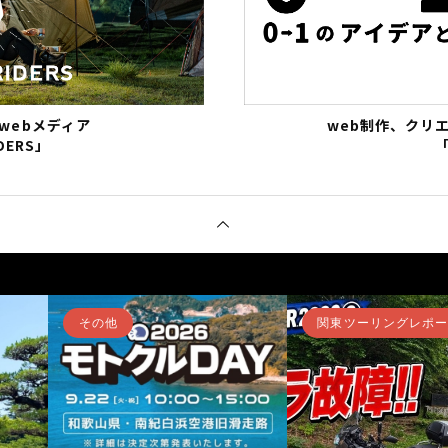
webメディア
web制作、クリ
DERS」
「
関東ツーリングレポート
北陸・甲信