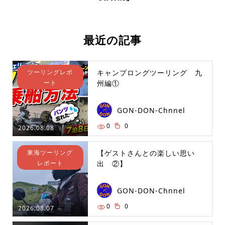
最近の記事
ツーリングレポ
キャンプロングツーリング 九
ート
州編①
GON-DON-Chnnel
0
0
2026.08.08
東海ツーリング
【ゲストさんとの楽しい思い
レポート
出 ②】
GON-DON-Chnnel
0
0
2026.08.07