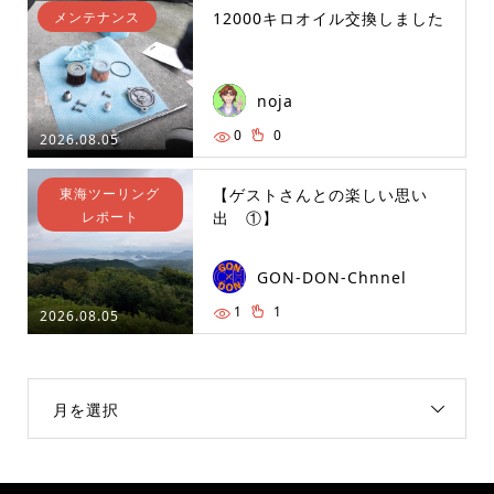
メンテナンス
12000キロオイル交換しました
noja
0
0
2026.08.05
東海ツーリング
【ゲストさんとの楽しい思い
レポート
出 ①】
GON-DON-Chnnel
1
1
2026.08.05
月を選択