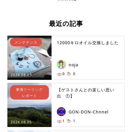
最近の記事
メンテナンス
12000キロオイル交換しました
noja
0
0
2026.08.05
東海ツーリング
【ゲストさんとの楽しい思い
レポート
出 ①】
GON-DON-Chnnel
1
1
2026.08.05