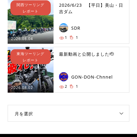
関西ツーリング
2026/6/23 【平日】美山・日
レポート
吉ダム
SDR
1
1
2026.08.04
東海ツーリング
最新動画と公開しました🫡
レポート
GON-DON-Chnnel
2
1
2026.08.02
月を選択