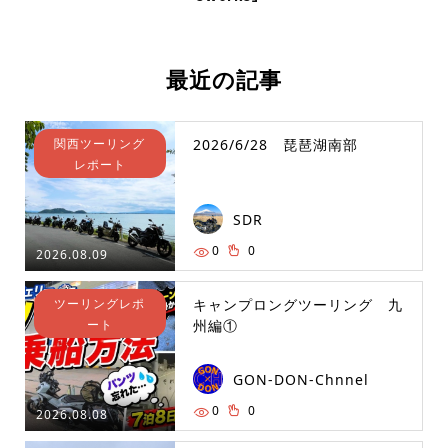
最近の記事
関西ツーリング
2026/6/28 琵琶湖南部
レポート
SDR
0
0
2026.08.09
ツーリングレポ
キャンプロングツーリング 九
ート
州編①
GON-DON-Chnnel
0
0
2026.08.08