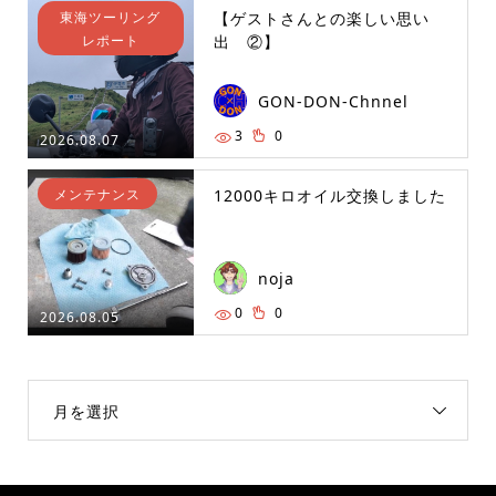
東海ツーリング
【ゲストさんとの楽しい思い
レポート
出 ②】
GON-DON-Chnnel
3
0
2026.08.07
メンテナンス
12000キロオイル交換しました
noja
0
0
2026.08.05
月を選択