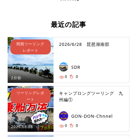
最近の記事
関西ツーリング
2026/6/28 琵琶湖南部
レポート
SDR
0
0
2分前
ツーリングレポ
キャンプロングツーリング 九
ート
州編①
GON-DON-Chnnel
0
0
2026.08.08