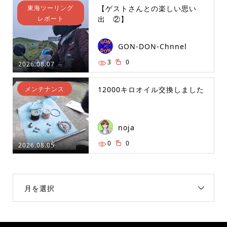
東海ツーリング
【ゲストさんとの楽しい思い
レポート
出 ②】
GON-DON-Chnnel
3
0
2026.08.07
メンテナンス
12000キロオイル交換しました
noja
0
0
2026.08.05
月を選択