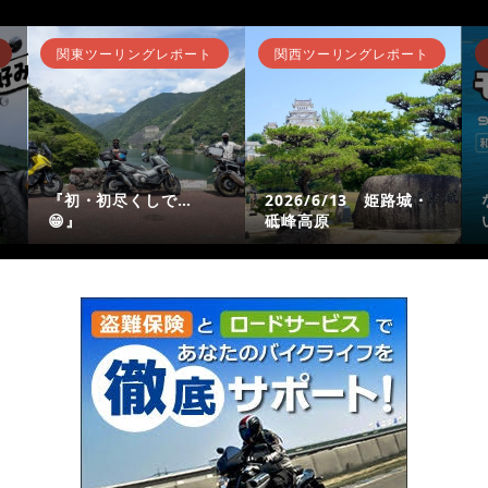
関東ツーリングレポート
関西ツーリングレポート
『初・初尽くしで…
2026/6/13 姫路城・
😁』
砥峰高原