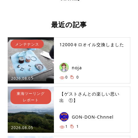
最近の記事
メンテナンス
12000キロオイル交換しました
noja
0
0
2026.08.05
東海ツーリング
【ゲストさんとの楽しい思い
レポート
出 ①】
GON-DON-Chnnel
1
1
2026.08.05