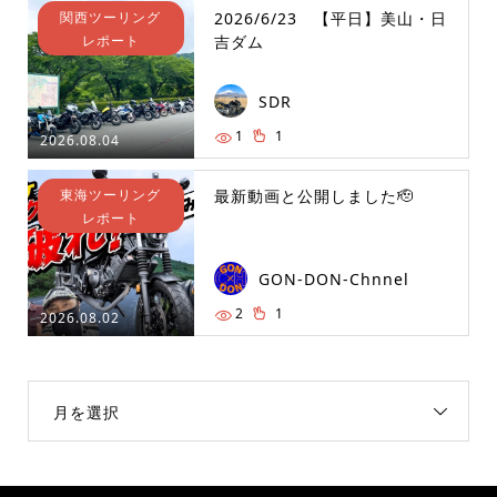
関西ツーリング
2026/6/23 【平日】美山・日
レポート
吉ダム
SDR
1
1
2026.08.04
東海ツーリング
最新動画と公開しました🫡
レポート
GON-DON-Chnnel
2
1
2026.08.02
月を選択