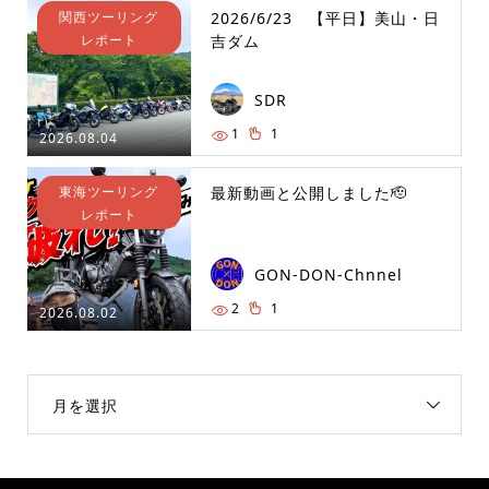
関西ツーリング
2026/6/23 【平日】美山・日
レポート
吉ダム
SDR
1
1
2026.08.04
東海ツーリング
最新動画と公開しました🫡
レポート
GON-DON-Chnnel
2
1
2026.08.02
月を選択