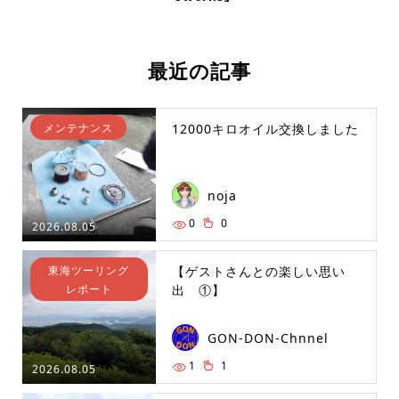
最近の記事
メンテナンス
12000キロオイル交換しました
noja
0
0
2026.08.05
東海ツーリング
【ゲストさんとの楽しい思い
レポート
出 ①】
GON-DON-Chnnel
1
1
2026.08.05