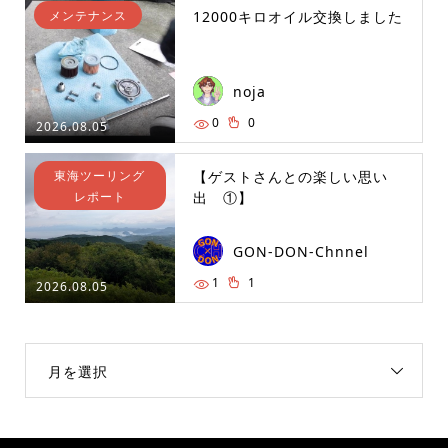
メンテナンス
12000キロオイル交換しました
noja
0
0
2026.08.05
東海ツーリング
【ゲストさんとの楽しい思い
レポート
出 ①】
GON-DON-Chnnel
1
1
2026.08.05
月を選択