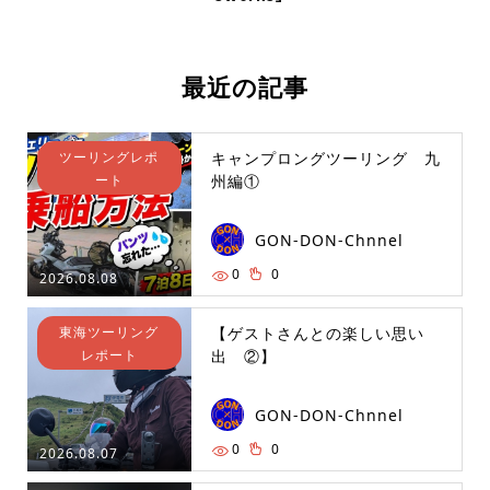
最近の記事
ツーリングレポ
キャンプロングツーリング 九
ート
州編①
GON-DON-Chnnel
0
0
2026.08.08
東海ツーリング
【ゲストさんとの楽しい思い
レポート
出 ②】
GON-DON-Chnnel
0
0
2026.08.07