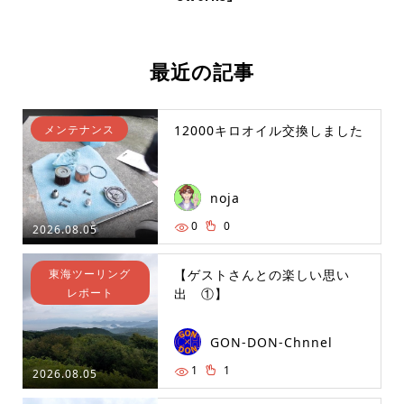
最近の記事
メンテナンス
12000キロオイル交換しました
noja
0
0
2026.08.05
東海ツーリング
【ゲストさんとの楽しい思い
レポート
出 ①】
GON-DON-Chnnel
1
1
2026.08.05