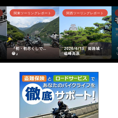
関東ツーリングレポート
関西ツーリングレポート
『初・初尽くしで…
2026/6/13 姫路城・
😁』
砥峰高原