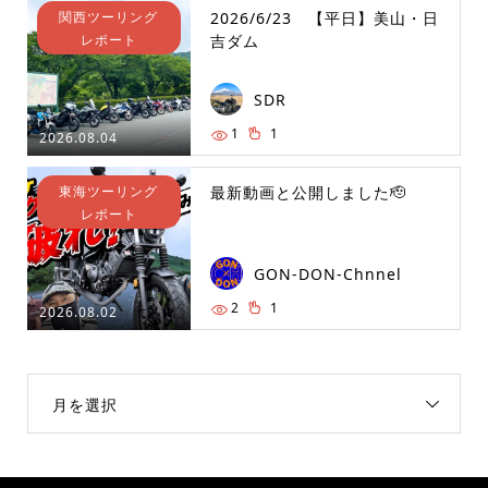
関西ツーリング
2026/6/23 【平日】美山・日
レポート
吉ダム
SDR
1
1
2026.08.04
東海ツーリング
最新動画と公開しました🫡
レポート
GON-DON-Chnnel
2
1
2026.08.02
月を選択