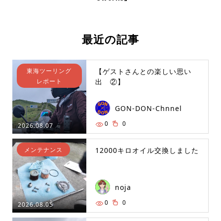
最近の記事
東海ツーリング
【ゲストさんとの楽しい思い
レポート
出 ②】
GON-DON-Chnnel
0
0
2026.08.07
メンテナンス
12000キロオイル交換しました
noja
0
0
2026.08.05