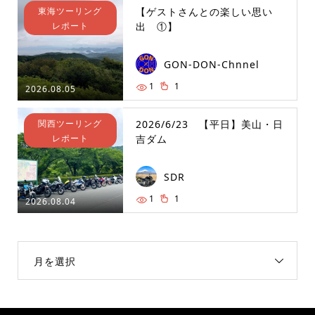
東海ツーリング
【ゲストさんとの楽しい思い
レポート
出 ①】
GON-DON-Chnnel
1
1
2026.08.05
関西ツーリング
2026/6/23 【平日】美山・日
レポート
吉ダム
SDR
1
1
2026.08.04
月を選択