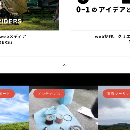
webメディア
web制作、クリ
DERS」
「
レポート
関西ツーリングレポート
東海ツーリ