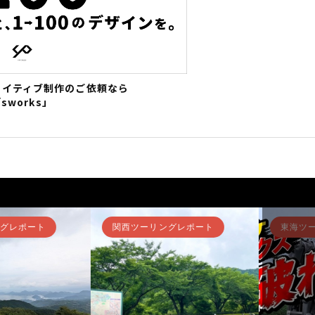
エイティブ制作のご依頼なら
sworks」
ングレポート
関東ツーリングレポート
関西ツ