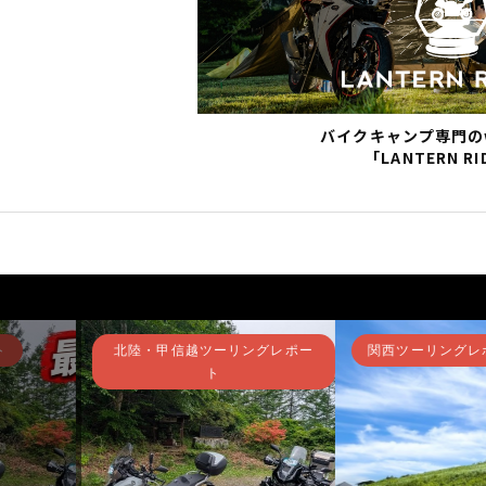
バイクキャンプ専門の
「LANTERN RI
ト
メンテナンス
東海ツーリング