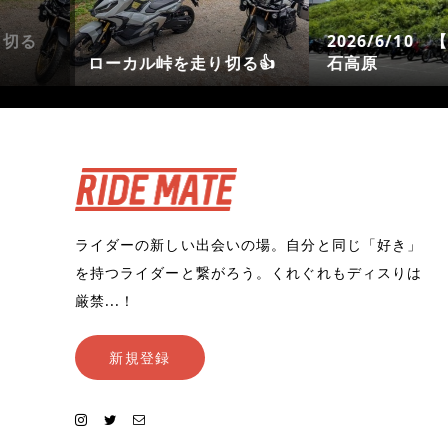
平日】生
12000キロオイル交換し
【ゲストさん
ました
思い出 ①】
ライダーの新しい出会いの場。自分と同じ「好き」
を持つライダーと繋がろう。くれぐれもディスりは
厳禁...！
新規登録