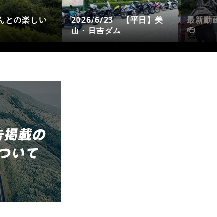
公開しました
2026
『初・初尽くしで…😁』
峰高原